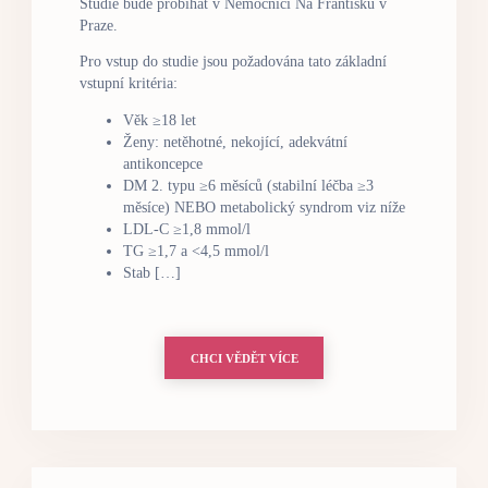
Studie bude probíhat v Nemocnici Na Františku v
Praze.
Pro vstup do studie jsou požadována tato základní
vstupní kritéria:
Věk ≥18 let
Ženy: netěhotné, nekojící, adekvátní
antikoncepce
DM 2. typu ≥6 měsíců (stabilní léčba ≥3
měsíce) NEBO metabolický syndrom viz níže
LDL-C ≥1,8 mmol/l
TG ≥1,7 a <4,5 mmol/l
Stab […]
CHCI VĚDĚT VÍCE