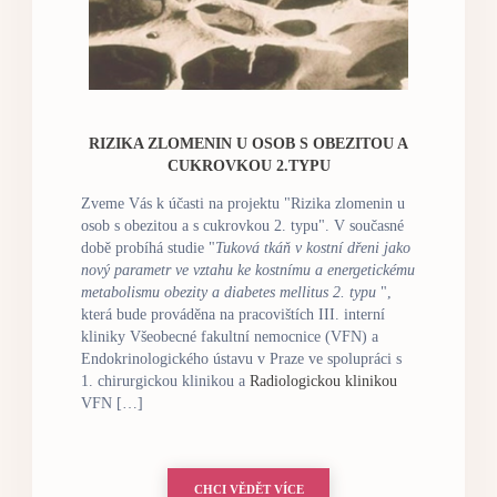
RIZIKA ZLOMENIN U OSOB S OBEZITOU A
CUKROVKOU 2.TYPU
Zveme Vás k účasti na projektu "Rizika zlomenin u
osob s obezitou a s cukrovkou 2. typu".
V současné
době probíhá studie "
Tuková tkáň v kostní dřeni jako
nový parametr ve vztahu ke kostnímu a energetickému
metabolismu obezity a diabetes mellitus 2. typu
",
která bude prováděna na pracovištích III.
interní
kliniky Všeobecné fakultní nemocnice (VFN) a
Endokrinologického ústavu v Praze ve spolupráci s
1. chirurgickou klinikou a
Radiologickou klinikou
VFN […]
CHCI VĚDĚT VÍCE